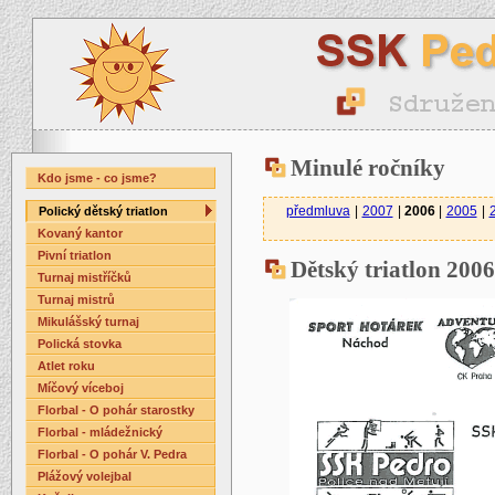
Minulé ročníky
Kdo jsme - co jsme?
předmluva
|
2007
|
2006
|
2005
|
Polický dětský triatlon
Kovaný kantor
Pivní triatlon
Dětský triatlon 2006
Turnaj mistříčků
Turnaj mistrů
Mikulášský turnaj
Polická stovka
Atlet roku
Míčový víceboj
Florbal - O pohár starostky
Florbal - mládežnický
Florbal - O pohár V. Pedra
Plážový volejbal