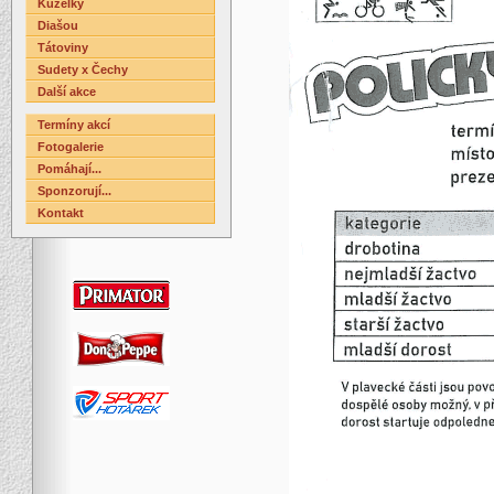
Kuželky
Diašou
Tátoviny
Sudety x Čechy
Další akce
Termíny akcí
Fotogalerie
Pomáhají...
Sponzorují...
Kontakt