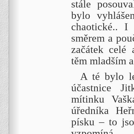
stále posouv
bylo vyhláše
chaotické.. 
směrem a pouč
začátek celé 
těm mladším a
A té bylo l
účastnice J
mítinku Vašk
úředníka Heř
písku – to js
vzpomíná …