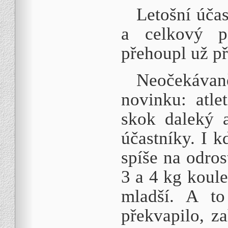
Letošní účas
a celkový p
přehoupl už př
Neočekávan
novinku: atle
skok daleký a
účastníky. I 
spíše na odros
3 a 4 kg koule
mladší. A to
překvapilo, za