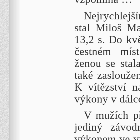
Nejrychlejš
stal Miloš Ma
13,2 s. Do kv
čestném míst
ženou se stal
také zasloužen
K vítězství n
výkony v dálce
V mužích př
jediný závod
výkonem ve vr