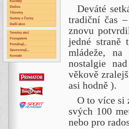
Kuželky
Deváté setká
Diašou
Tátoviny
tradiční čas –
Sudety x Čechy
Další akce
znovu potvrdi
Termíny akcí
jedné straně 
Fotogalerie
Pomáhají...
mládeže, na 
Sponzorují...
Kontakt
nostalgie na
věkově zralejš
asi hodně ).
O to více si 
svých 100 met
nebo pro rado