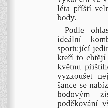
léta příští v
body.
Podle ohla
ideální kom
sportující jed
kteří to chtěj
květnu příští
vyzkoušet nej
šance se nabí
bodovým zi
poděkování v