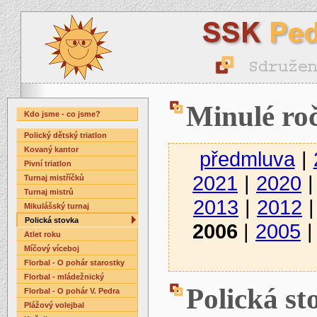
Minulé ro
Kdo jsme - co jsme?
Polický dětský triatlon
Kovaný kantor
předmluva
|
Pivní triatlon
2021
|
2020
Turnaj mistříčků
Turnaj mistrů
2013
|
2012
Mikulášský turnaj
Polická stovka
2006
|
2005
Atlet roku
Míčový víceboj
Florbal - O pohár starostky
Florbal - mládežnický
Polická st
Florbal - O pohár V. Pedra
Plážový volejbal