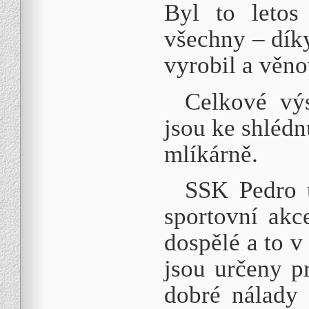
Byl to letos
všechny – dík
vyrobil a věno
Celkové výs
jsou ke shlédn
mlíkárně.
SSK Pedro u
sportovní akce
dospělé a to v
jsou určeny p
dobré nálady 